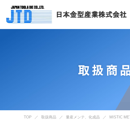
取扱商
TOP
／
取扱商品
／
量産メンテ、化成品
／
MISTIC