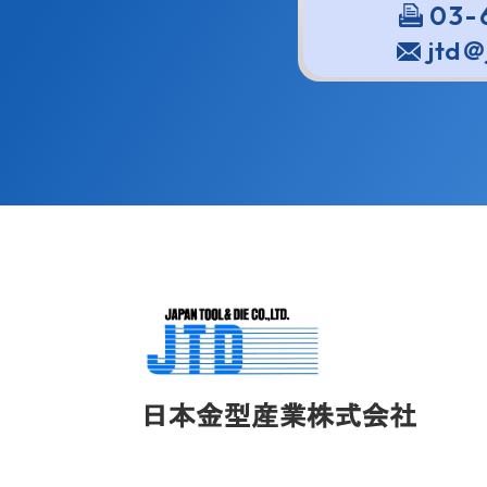
03-
jtd＠