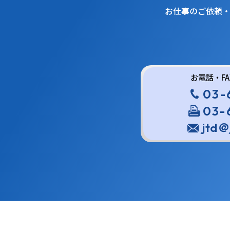
お仕事のご依頼
お電話・F
03-
03-
jtd＠