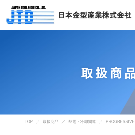
取扱商
TOP
／
取扱商品
／
熱電・冷却関連
／
PROGRESSI