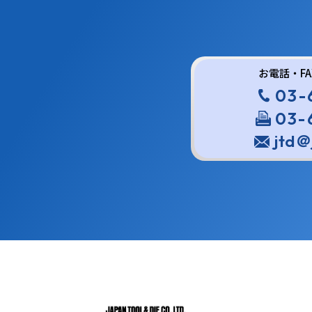
お電話・F
03-
03-
jtd＠