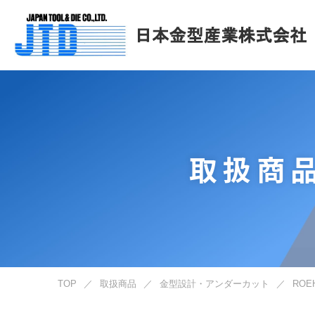
取扱商
TOP
／
取扱商品
／
金型設計・アンダーカット
／
RO